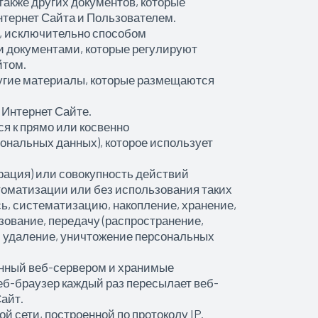
акже других документов, которые
тернет Сайта и Пользователем.
т, исключительно способом
 документами, которые регулируют
йтом.
ругие материалы, которые размещаются
 Интернет Сайте.
я к прямо или косвенно
ональных данных), которое использует
рация) или совокупность действий
томатизации или без использования таких
ь, систематизацию, накопление, хранение,
зование, передачу (распространение,
, удаление, уничтожение персональных
енный веб-сервером и хранимые
еб-браузер каждый раз пересылает веб-
айт.
й сети, построенной по протоколу IP.