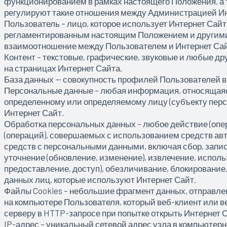
функционированием в рамках настоящего Положения, а т
регулируют такие отношения между Администрацией Ин
Пользователь – лицо, которое использует Интернет Сай
регламентированным настоящим Положением и другими
взаимоотношение между Пользователем и Интернет Са
Контент – текстовые, графические, звуковые и любые д
на страницах Интернет Сайта.
База данных — совокупность профилей Пользователей в
Персональные данные – любая информация, относящаяс
определенному или определяемому лицу (субъекту перс
Интернет Сайт.
Обработка персональных данных – любое действие (опе
(операций), совершаемых с использованием средств ав
средств с персональными данными, включая сбор, запис
уточнение (обновление, изменение), извлечение, исполь
предоставление, доступ), обезличивание, блокирование
данных лиц, которые используют Интернет Сайт.
Файлы Cookies – небольшие фрагмент данных, отправл
на компьютере Пользователя, который веб-клиент или в
серверу в HTTP-запросе при попытке открыть Интернет С
IP-адрес – уникальный сетевой адрес узла в компьютерно