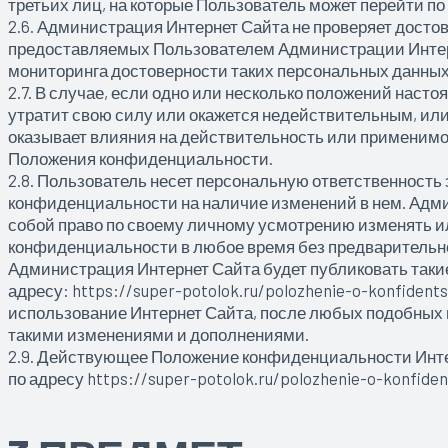
третьих лиц, на которые Пользователь может перейти по
2.6. Администрация Интернет Сайта не проверяет досто
предоставляемых Пользователем Администрации Интерне
мониторинга достоверности таких персональных данных
2.7. В случае, если одно или несколько положений нас
утратит свою силу или окажется недействительным, ил
оказывает влияния на действительность или применим
Положения конфиденциальности.
2.8. Пользователь несет персональную ответственность
конфиденциальности на наличие изменений в нем. Адми
собой право по своему личному усмотрению изменять 
конфиденциальности в любое время без предварительн
Администрация Интернет Сайта будет публиковать таки
адресу: https://super-potolok.ru/polozhenie-o-konfiden
использование Интернет Сайта, после любых подобных и
такими изменениями и дополнениями.
2.9. Действующее Положение конфиденциальности Инт
по адресу https://super-potolok.ru/polozhenie-o-konfiden